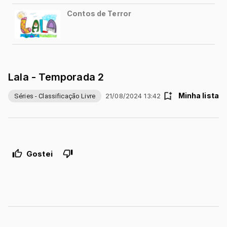
Marici Fernandes Vila
Silvana Vila
Coordenação de Produção
:
Belisa Proença
Produção Criativa
:
Jonas Brandão
Música e Sound Design
:
Duda Larson
Vozes (elenco):
Malu Salinas Estevão (Lala)
Otto Larson (Tato)
Renato Andrade (Zima)
Nicolas Custodio da Silva (Foguete)
Ricardo Nascimento Casella (Toni)
Vozes Adicionais: