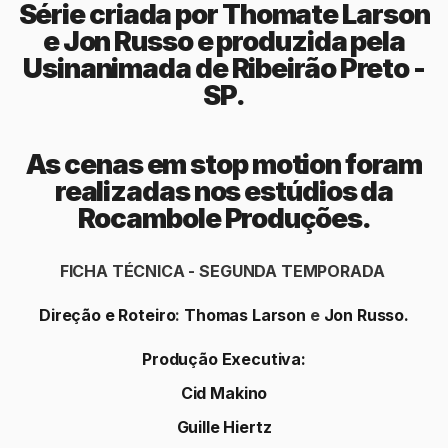
Alice Maria Cadeco Silva (Voz Menina 01 “TV
China”)
Maria Antonia Sialo Jesus (Voz Menina 02 “TV
China”)
Otto Larson (Menino “Vamos Pular”)
Andrés Infante Malaquias (Menino “TV Teatro”)
Fabrício Pantoni (Menino “TV Preguiça”)
Sophia Mantovani (Menina “TV Preguiça”)
Marcela Heloísa Caçaro (Menina 1 “TV Tecnologia”)
Eloá Rinaldino (Menina 2 “TV Tecnologia”)
João Vitor Gouveia (Menino “TV Pólo Norte”)
Ana Luisa Andrade de Sousa (Menina “TV Pólo
Norte”)