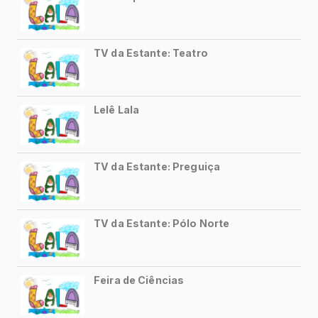
e Jon Russo e produzida pela
Usinanimada de Ribeirão Preto -
SP.
As cenas em stop motion foram
realizadas nos estúdios da
Rocambole Produções.
FICHA TÉCNICA - SEGUNDA TEMPORADA
Direção e Roteiro
:
Thomas Larson
e
Jon Russo.
Produção Executiva:
Cid Makino
Guille Hiertz
Lucas Bonalumi