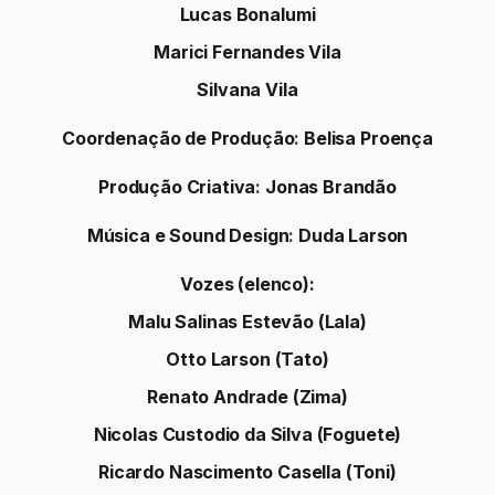
Montagem e Finalização
:
Rogério Shareid
Finalização Adicional
:
André Kim
Bonecos
:
Pedro Iuá
Animatics:
Heloísa M. Matsuda
Maurício Pinheiro
Thomas Larson
Yuri Padovani
Núcleo de Animação 2D
:
Split Studio
Supervisão de Animação:
Heloísa M. Matsuda
Luiz F. da Silva