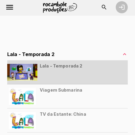
É a Irmã!
Marte
O Massinha á massa
Animal de estimação
O quê tem no Museu?
A meia perdida