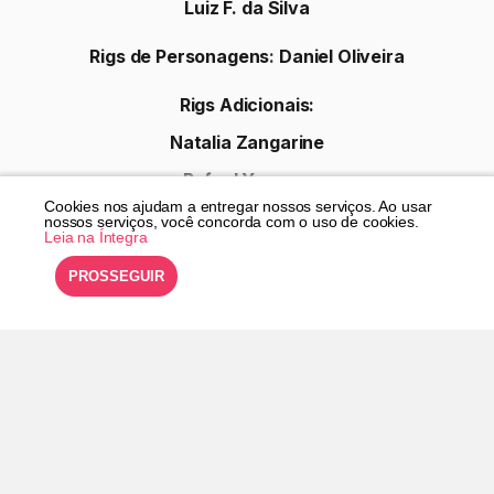
Washington Pastore Amaro
Tiago Mal
Lara Sorbille
©
Rocambole
Cookies nos ajudam a entregar nossos serviços. Ao usar
2026
nossos serviços, você concorda com o uso de cookies.
Política de Privacidade
Leia na Íntegra
Termos de Uso
PROSSEGUIR
Desenvolvido por
Netshow.me