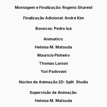
Arte Adicional:
Rogério Shareid
Thomas Larson
Núcleo de Animação Stopmotion
:
Rocambole
Produções
Animadores Stop Motion:
Eduardo Perdido
Carolina Veirano
Fotografia
:
Tiago Mal
Ilustrações de Objetos
:
Renato Andrade
Produção de Objetos:
Jacqueline Synara de Moraes