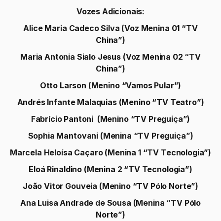
Rigs de Personagens
:
Daniel Oliveira
Rigs Adicionais:
Natalia Zangarine
Rafael Yamane
Rodrigo Ferreira
Animação e Arte:
Cleber Rosseto
Daniel Oliveira
Guilherme Guidetti
Luiz F. da Silva
Raul Vanussi
Sidney Batista